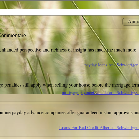
 Kommentare
enhanded perspective and richness of insight has made me much more
payday loans bc - Schwierige
e penalties still apply when selling your house before the mortgage te
mortgage payment calculator - Schwierige
nline payday advance companies offer guaranteed
instant approvals an
Loans For Bad Credit Alberta - Schwierige