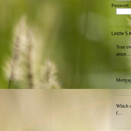
Passwort:
Letzte 5
Your ev
amen…
Mortgag
Which o
f…