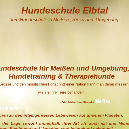
Hundeschule Elbtal
Ihre Hundeschule in Meißen , Riesa und Umgebung
undeschule für Meißen und Umgebung
Hundetraining & Therapiehunde
Grösse und den moralischen Fortschritt einer Nation kann man daran messen
wie sie ihre Tiere behandeln.
Meißen
at Mahadma Ghandi)
sprobleme
ren zu den intelligentesten Lebewesen auf unserem Planeten.
n der Lage sowohl innnerhalb ihrer Art als auch mit uns Men
ren. Emotionen und Verhalten sind beim Hund gekoppelt.