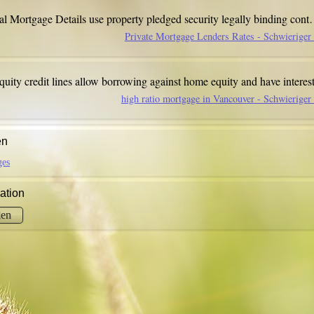
ral Mortgage Details use property pledged security
legally binding con
Private Mortgage Lenders Rates - Schwierige
uity credit lines allow borrowing against home equity and have intere
high ratio mortgage in Vancouver - Schwierige
en
ges
ation
en