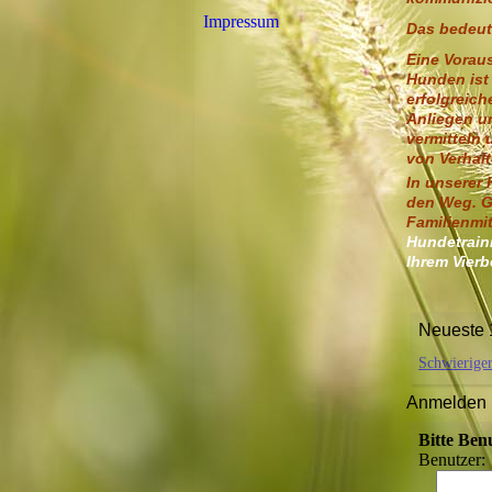
Impressum
Das bedeut
Eine Vorau
Hunden ist 
erfolgreic
Anliegen un
vermitteln 
von Verhal
In unserer
den Weg. G
Familienm
Hundetrain
Ihrem Vier
Neueste 
Schwierige
Anmelden
Bitte Ben
Benutzer: