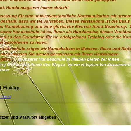
et, Hunde reagieren immer ehrlich!
ssetzung für eine unmissverständliche Kommunikation mit unser
deshalb, dass wir sie verstehen. Dieses Verständnis ist die Basis 
hes Hundetraining und eine glückliche Mensch-Hund-Beziehung. 
serer Hundeschule ist es, Ihnen als Hundehalter, dieses Verständ
und so den Grundstein für ein erfolgreiches Training oder die Kor
tensproblemen zu legen.
 Hundeschule zeigen wir Hundehaltern in Meissen, Riesa und Rad
ehen müssen Sie diesen gemeinsam mit Ihrem vierbeinigen
itglied.
In unserer Hundeschule in Meißen bieten wir Ihnen
ing und zeigen Ihnen den Wegzu einem entspannten Zusammenl
beiner
1 Einträge
r Hund
utzer und Passwort eingeben