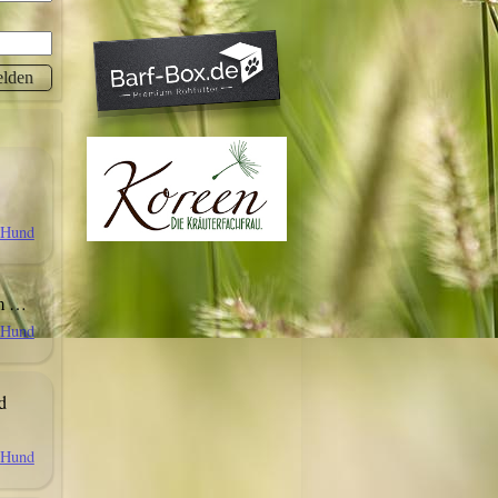
r Hund
rm …
r Hund
d
r Hund