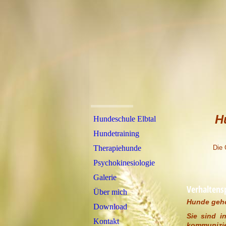
H
Hundeschule Elbtal
Hundetraining
Therapiehunde
Die 
Psychokinesiologie
Galerie
(Zit
Verhalten
Über mich
Hunde gehö
Download
Sie sind i
Kontakt
kommunizie