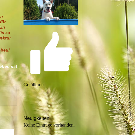
en
für
Ein
is zu
rektur
ebeul
eben mit
Gefällt mir
Neuigkeiten
Keine Einträge vorhanden.