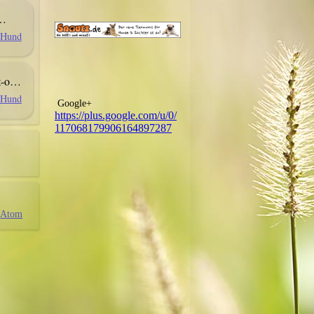
t…
r Hund
st-o…
r Hund
Google+
https://plus.google.com/u/0/
117068179906164897287
Atom