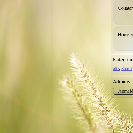
Collate
Home eq
Kategori
alle
Sonsti
Administr
Anmeld