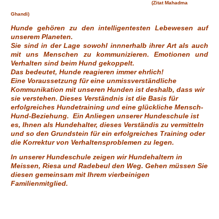
(Zitat Mahadma
Meißen Verhaltensprobleme
Ghandi)
Hunde gehören zu den intelligentesten Lebewesen auf
unserem Planeten.
Sie sind in der Lage sowohl innnerhalb ihrer Art als auch
mit uns Menschen zu kommunizieren. Emotionen und
Verhalten sind beim Hund gekoppelt.
Das bedeutet, Hunde reagieren immer ehrlich!
Eine Voraussetzung für eine unmissverständliche
Kommunikation mit unseren Hunden ist deshalb, dass wir
sie verstehen. Dieses Verständnis ist die Basis für
erfolgreiches Hundetraining und eine glückliche Mensch-
Hund-Beziehung. Ein Anliegen unserer Hundeschule ist
es, Ihnen als Hundehalter, dieses Verständis zu vermitteln
und so den Grundstein für ein erfolgreiches Training oder
die Korrektur von Verhaltensproblemen zu legen.
In unserer Hundeschule zeigen wir Hundehaltern in
Meissen, Riesa und Radebeul den Weg. Gehen müssen Sie
diesen gemeinsam mit Ihrem vierbeinigen
Familienmitglied.
In unserer Hundeschule in Meißen
bieten wir Ihnen Hundetraining und zeigen Ihnen den
Wegzu einem entspannten Zusammenleben mit Ihrem
Vierbeiner